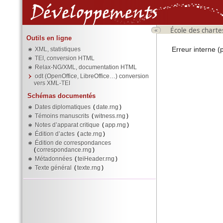
École des charte
«
Outils en ligne
Erreur interne (
XML, statistiques
TEI, conversion HTML
Relax-NG/XML, documentation HTML
odt (OpenOffice, LibreOffice…) conversion
vers XML-TEI
Schémas documentés
Dates diplomatiques
(
date.rng
)
Témoins manuscrits
(
witness.rng
)
Notes d’apparat critique
(
app.rng
)
Édition d’actes
(
acte.rng
)
Édition de correspondances
(
correspondance.rng
)
Métadonnées
(
teiHeader.rng
)
Texte général
(
texte.rng
)